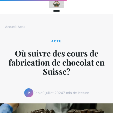
Accueil
›
Actu
ACTU
Où suivre des cours de
fabrication de chocolat en
Suisse?
Pablo
9 juillet 2024
7 min de lecture
P