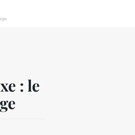
age
e : le
age