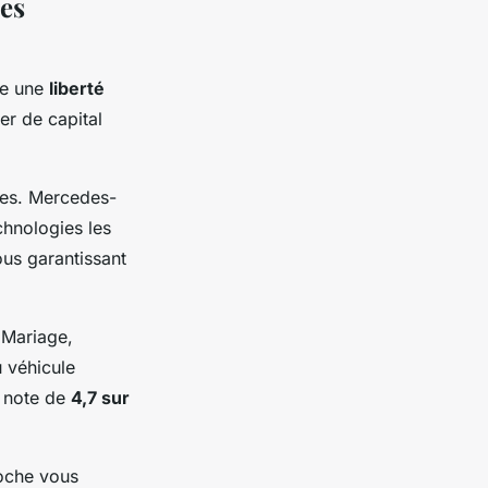
res
re une
liberté
r de capital
.
les. Mercedes-
chnologies les
ous garantissant
 Mariage,
 véhicule
e note de
4,7 sur
roche vous