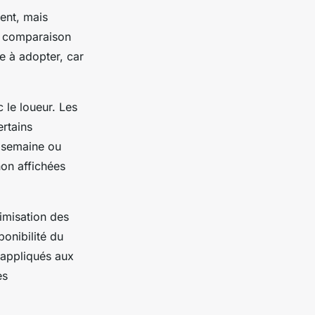
ent, mais
a comparaison
xe à adopter, car
 le loueur. Les
ertains
e semaine ou
non affichées
timisation des
onibilité du
appliqués aux
es