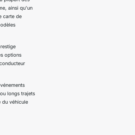
e, ainsi qu'un
e carte de
modèles
prestige
es options
 conducteur
 événements
ou longs trajets
é du véhicule