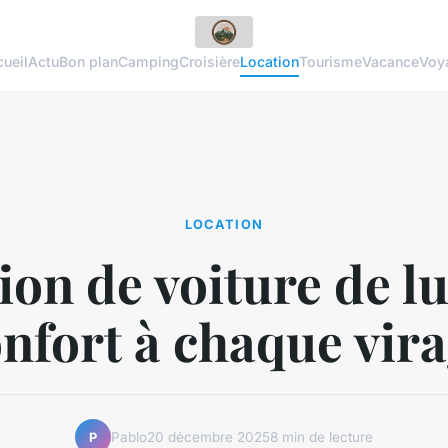
ueil
Actu
Bon plan
Camping
Croisière
Location
Tourisme
Vacance
Voy
LOCATION
ion de voiture de lux
nfort à chaque vir
Pablo
20 décembre 2025
8 min de lecture
P