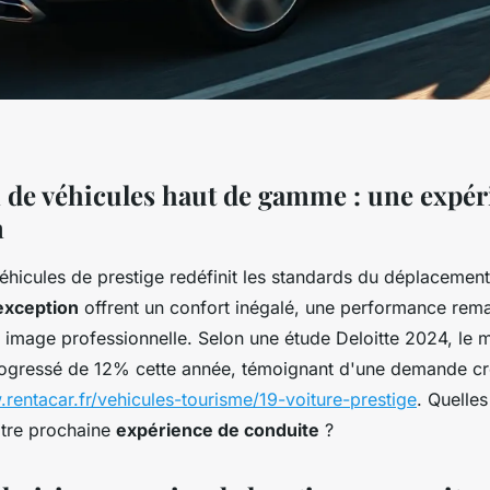
n de véhicules haut de gamme : une expér
n
véhicules de prestige redéfinit les standards du déplaceme
exception
offrent un confort inégalé, une performance rem
e image professionnelle. Selon une étude Deloitte 2024, le 
ogressé de 12% cette année, témoignant d'une demande cr
.rentacar.fr/vehicules-tourisme/19-voiture-prestige
. Quelles
otre prochaine
expérience de conduite
?