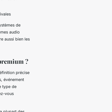
ivales
ystèmes de
tèmes audio
re aussi bien les
 premium ?
finition précise
ls, événement
le type de
dez-vous
La plupart des