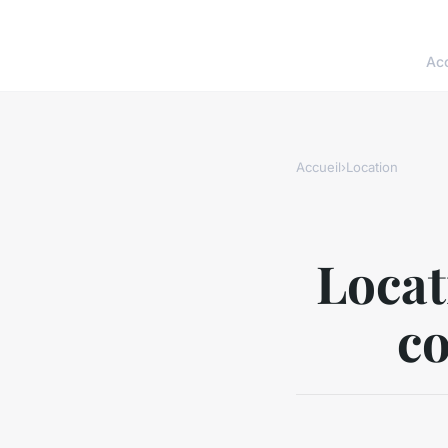
Acc
Accueil
›
Location
Locat
co